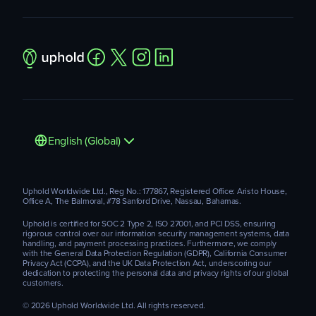
English (Global)
Uphold Worldwide Ltd., Reg No.: 177867, Registered Office: Aristo House,
Office A, The Balmoral, #78 Sanford Drive, Nassau, Bahamas.
Uphold is certified for SOC 2 Type 2, ISO 27001, and PCI DSS, ensuring
rigorous control over our information security management systems, data
handling, and payment processing practices. Furthermore, we comply
with the General Data Protection Regulation (GDPR), California Consumer
Privacy Act (CCPA), and the UK Data Protection Act, underscoring our
dedication to protecting the personal data and privacy rights of our global
customers.
© 2026 Uphold Worldwide Ltd. All rights reserved.