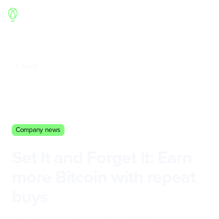
Back
Company news
Set It and Forget It: Earn
more Bitcoin with repeat
buys